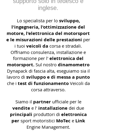
supporto solo in tedesco e
inglese.
Lo specialista per lo
sviluppo,
l'ingegneria, l'ottimizzazione del
motore, l'elettronica del motorsport
e le misurazioni delle prestazioni
per
i tuoi
veicoli da
corsa e stradali.
Offriamo consulenza, installazione e
formazione per l'
elettronica del
motorsport.
Sul nostro
dinamometro
Dynapack di fascia alta, eseguiamo sia il
lavoro di
sviluppo e di messa a punto
che i
test di funzionamento
Veicoli da
corsa attraverso.
Siamo il
partner
ufficiale per le
vendite
e l'
installazione
dei due
principali
produttori di
elettronica
per
sport motoristici
MoTec
e
Link
Engine Management.