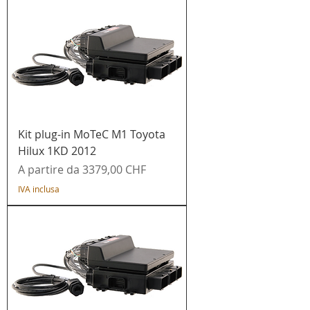
Kit plug-in MoTeC M1 Toyota
Hilux 1KD 2012
Prezzo scontato
A partire da
3379,00 CHF
IVA inclusa