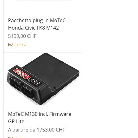
Pacchetto plug-in MoTeC
Honda Civic FK8 M142
Prezzo
5199,00 CHF
IVA inclusa
MoTeC M130 incl. Firmware
GP Lite
Prezzo scontato
A partire da
1753,00 CHF