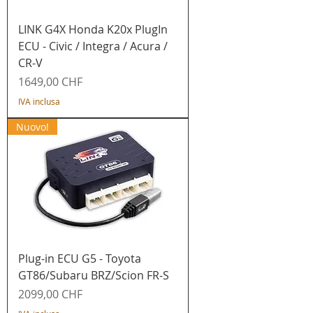
LINK G4X Honda K20x PlugIn
ECU - Civic / Integra / Acura /
CR-V
Prezzo
1649,00 CHF
IVA inclusa
Nuovo!
Plug-in ECU G5 - Toyota
GT86/Subaru BRZ/Scion FR-S
Prezzo
2099,00 CHF