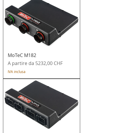
MoTeC M182
Prezzo scontato
A partire da
5232,00 CHF
IVA inclusa