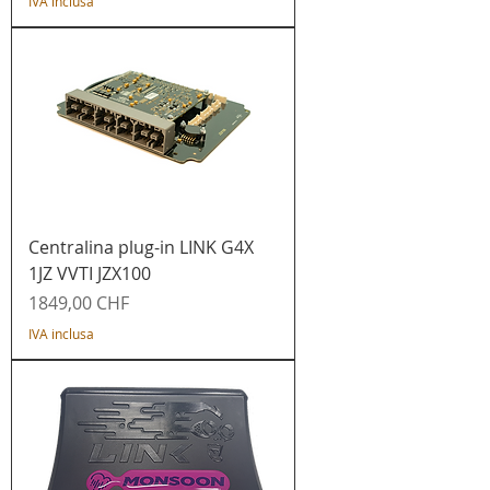
IVA inclusa
Centralina plug-in LINK G4X
1JZ VVTI JZX100
Prezzo
1849,00 CHF
IVA inclusa