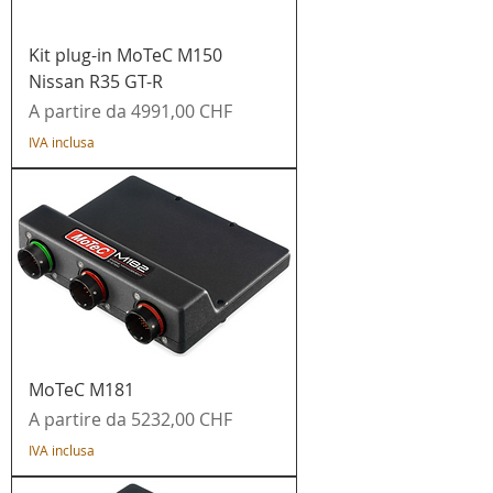
Kit plug-in MoTeC M150
Nissan R35 GT-R
Prezzo scontato
A partire da
4991,00 CHF
IVA inclusa
MoTeC M181
Prezzo scontato
A partire da
5232,00 CHF
IVA inclusa