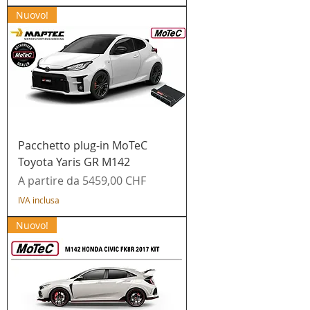
Nuovo!
Pacchetto plug-in MoTeC
Toyota Yaris GR M142
Prezzo scontato
A partire da
5459,00 CHF
IVA inclusa
Nuovo!