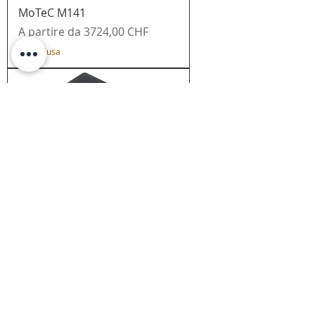
MoTeC M141
Prezzo scontato
A partire da
3724,00 CHF
IVA inclusa
MoTeC M142
Prezzo scontato
A partire da
3724,00 CHF
IVA inclusa