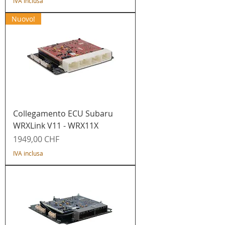
IVA inclusa
Nuovo!
Collegamento ECU Subaru
WRXLink V11 - WRX11X
Prezzo
1949,00 CHF
IVA inclusa