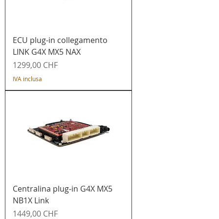
ECU plug-in collegamento
LINK G4X MX5 NAX
Prezzo
1299,00 CHF
IVA inclusa
Centralina plug-in G4X MX5
NB1X Link
Prezzo
1449,00 CHF