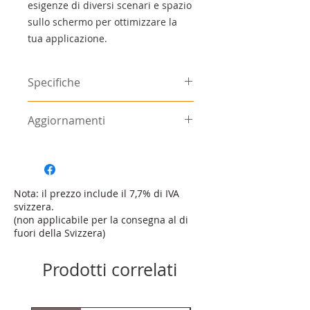
esigenze di diversi scenari e spazio
sullo schermo per ottimizzare la
tua applicazione.
Specifiche
Annuncio
Aggiornamenti
Schermo: LCD TFT a colori,
antiriflesso
I seguenti aggiornamenti sono
Risoluzione: 1280 x 480, grafica
disponibili per il Display Logger
anti-alias
C1812 e possono essere attivati al
Layout fissi selezionabili con
momento dell'acquisto o in una
Nota: il prezzo include il 7,7% di IVA
configurabilità di canali ed
data successiva, se necessario. Non
svizzera.
etichette
è necessario restituire il dispositivo
(non applicabile per la consegna al di
48 righe di messaggi
fuori della Svizzera)
per ricevere gli aggiornamenti.
personalizzate e scorrevoli con
sostituzioni programmabili
Aggiornamento
Descrizione
Prodotti correlati
3 'pagine' programmabili, ad
C1812
esempio allenamento,
riscaldamento, gara
500 Mb +
L'aggiornamento