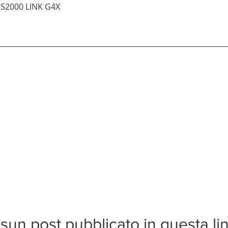
Vista rapida
 S2000 LINK G4X
sun post pubblicato in questa li