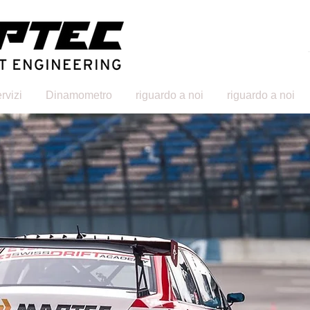
rvizi
Dinamometro
riguardo a noi
riguardo a noi