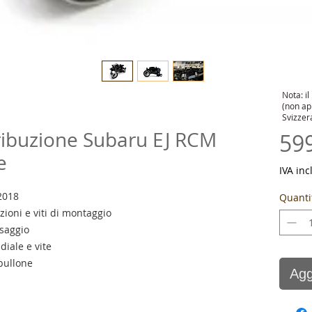
Nota: il
(non app
Svizzer
tribuzione Subaru EJ RCM
59
e
IVA inc
-2018
Quanti
zioni e viti di montaggio
ssaggio
diale e vite
 bullone
Agg