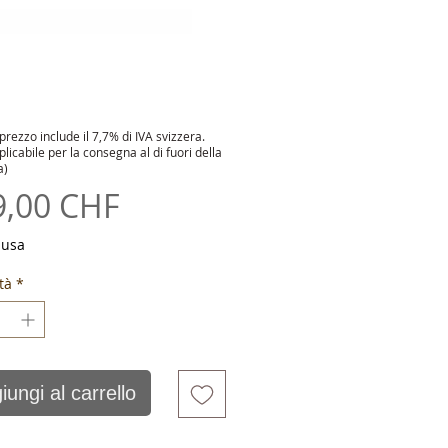
 prezzo include il 7,7% di IVA svizzera.
licabile per la consegna al di fuori della
a)
Prezzo
9,00 CHF
lusa
tà
*
iungi al carrello